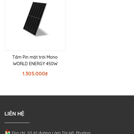
Tấm Pin mặt trời Mono
WORLD ENERGY 450W
1.305.000
₫
LIÊN HỆ
Địa chỉ: Số 62 đường Lâm Thị Hố, Phường