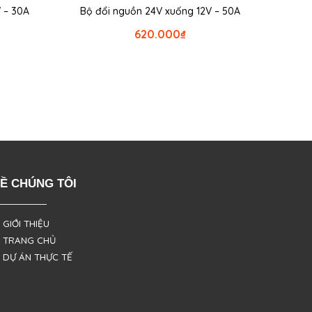
 – 30A
Bộ đổi nguồn 24V xuống 12V – 50A
620.000
₫
Ề CHÚNG TÔI
 GIỚI THIỆU
 TRANG CHỦ
 DỰ ÁN THỰC TẾ