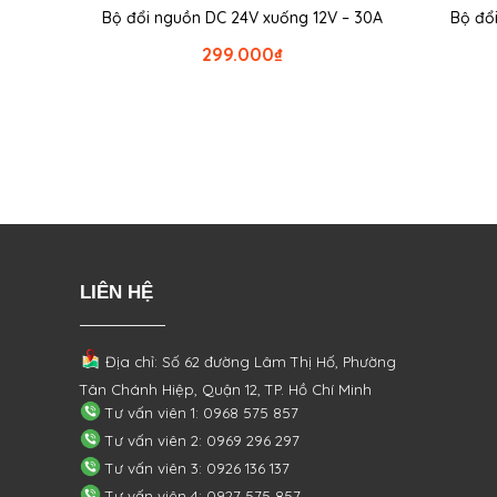
Bộ đổi nguồn DC 24V xuống 12V – 30A
Bộ đổ
299.000
₫
LIÊN HỆ
Địa chỉ: Số 62 đường Lâm Thị Hố, Phường
Tân Chánh Hiệp, Quận 12, TP. Hồ Chí Minh
Tư vấn viên 1: 0968 575 857
Tư vấn viên 2: 0969 296 297
Tư vấn viên 3: 0926 136 137
Tư vấn viên 4: 0927 575 857