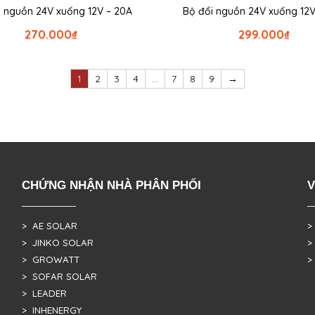
i nguồn 24V xuống 12V – 20A
Bộ đổi nguồn 24V xuống 12V
270.000
₫
299.000
₫
1
2
3
4
…
7
8
9
→
CHỨNG NHẬN NHÀ PHÂN PHỐI
V
> AE SOLAR
>
> JINKO SOLAR
>
> GROWATT
>
> SOFAR SOLAR
> LEADER
> INHENERGY