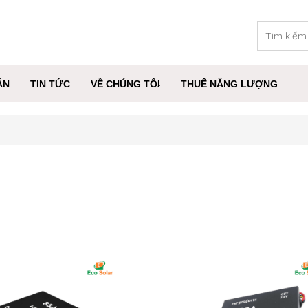
ÁN
TIN TỨC
VỀ CHÚNG TÔI
THUÊ NĂNG LƯỢNG