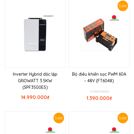
Sale
Inverter Hybrid độc lập
Bộ điều khiển sạc PWM 60A
GROWATT 3.5KW
– 48V (FT6048)
(SPF3500ES)
1.490.000
₫
14.990.000
₫
1.390.000
₫
Sale
Sale