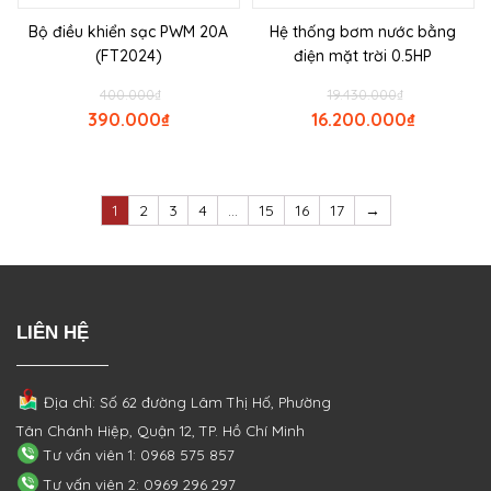
Bộ điều khiển sạc PWM 20A
Hệ thống bơm nước bằng
(FT2024)
điện mặt trời 0.5HP
400.000
₫
19.430.000
₫
390.000
₫
16.200.000
₫
1
2
3
4
…
15
16
17
→
LIÊN HỆ
Địa chỉ: Số 62 đường Lâm Thị Hố, Phường
Tân Chánh Hiệp, Quận 12, TP. Hồ Chí Minh
Tư vấn viên 1: 0968 575 857
Tư vấn viên 2: 0969 296 297