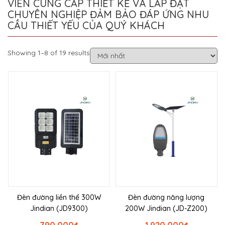
VIÊN CUNG CẤP THIẾT KẾ VÀ LẮP ĐẶT
CHUYÊN NGHIỆP ĐẢM BẢO ĐÁP ỨNG NHU
CẦU THIẾT YẾU CỦA QUÝ KHÁCH
Showing 1–8 of 19 results
Đèn đường liền thể 300W
Đèn đường năng lượng
Jindian (JD9300)
200W Jindian (JD-Z200)