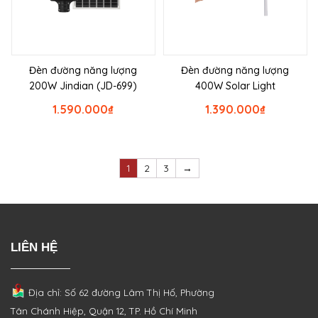
Đèn đường năng lượng
Đèn đường năng lượng
200W Jindian (JD-699)
400W Solar Light
1.590.000
₫
1.390.000
₫
1
2
3
→
LIÊN HỆ
Địa chỉ: Số 62 đường Lâm Thị Hố, Phường
Tân Chánh Hiệp, Quận 12, TP. Hồ Chí Minh