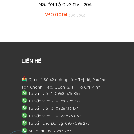
NGUỒN TỔ ONG 12V – 20A
230.000
₫
300.000
₫
LIÊN HỆ
Địa chỉ: Số 62 đường Lâm Thị Hố, Phường
Tân Chánh Hiệp, Quận 12, TP. Hồ Chí Minh
Tư vấn viên 1: 0968 575 857
Tư vấn viên 2: 0969 296 297
Tư vấn viên 3: 0926 136 137
Tư vấn viên 4: 0927 575 857
Tư vấn cho Đại Lý: 0937 296 297
Kỹ thuật: 0947 296 297