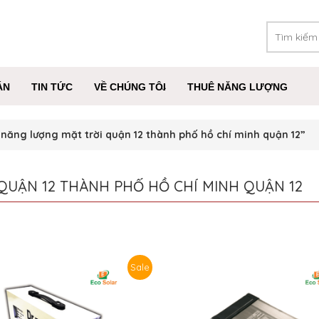
ÁN
TIN TỨC
VỀ CHÚNG TÔI
THUÊ NĂNG LƯỢNG
năng lượng mặt trời quận 12 thành phố hồ chí minh quận 12”
QUẬN 12 THÀNH PHỐ HỒ CHÍ MINH QUẬN 12
Sale