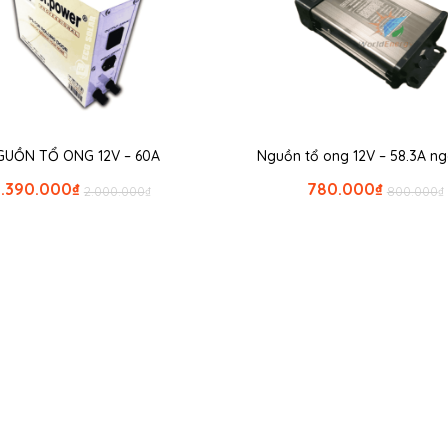
GUỒN TỔ ONG 12V – 60A
Nguồn tổ ong 12V – 58.3A ngo
1.390.000
₫
780.000
₫
2.000.000
₫
800.000
₫