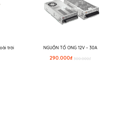
ài trời
NGUỒN TỔ ONG 12V – 30A
290.000
₫
300.000
₫