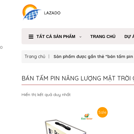
TẤT CẢ SẢN PHẨM
TRANG CHỦ
DỰ 
0
Trang chủ
Sản phẩm được gắn thẻ “bán tấm pin 
BÁN TẤM PIN NĂNG LƯỢNG MẶT TRỜI 
Hiển thị kết quả duy nhất
Sale