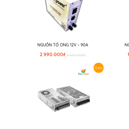
NGUỒN TỔ ONG 12V – 90A
N
2.990.000
₫
3.000.000
₫
Sale