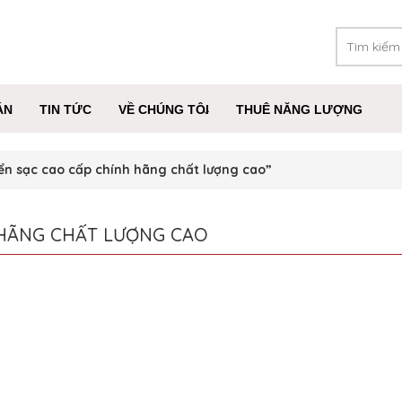
ÁN
TIN TỨC
VỀ CHÚNG TÔI
THUÊ NĂNG LƯỢNG
ển sạc cao cấp chính hãng chất lượng cao”
 HÃNG CHẤT LƯỢNG CAO