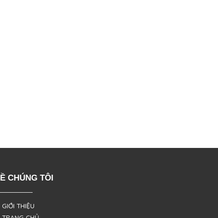
Ề CHÚNG TÔI
 GIỚI THIỆU
 TRANG CHỦ