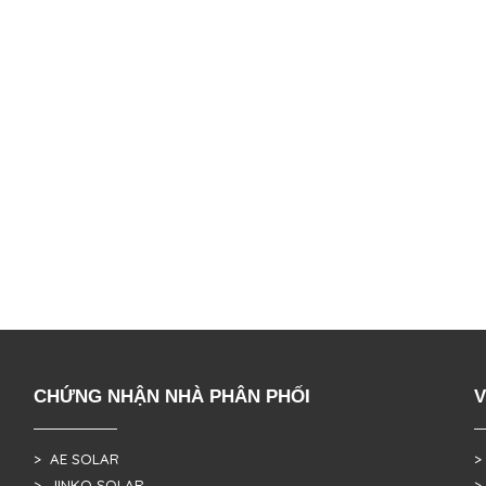
CHỨNG NHẬN NHÀ PHÂN PHỐI
V
> AE SOLAR
>
> JINKO SOLAR
>