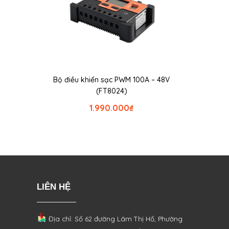
Bộ điều khiển sạc PWM 100A – 48V
(FT8024)
1.990.000
₫
LIÊN HỆ
Địa chỉ: Số 62 đường Lâm Thị Hố, Phường