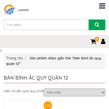
0
0
Trang chủ
Sản phẩm được gắn thẻ “bán bình ắc quy
quận 12”
BÁN BÌNH ẮC QUY QUẬN 12
Hiển thị kết quả duy nhất
Sale