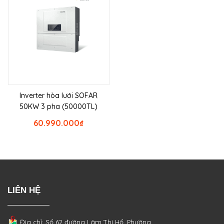
Inverter hòa lưới SOFAR
50KW 3 pha (50000TL)
60.990.000
₫
LIÊN HỆ
Địa chỉ: Số 62 đường Lâm Thị Hố, Phường