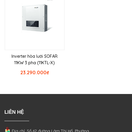
Inverter hòa lưới SOFAR
11KW 3 pha (11KTL-X)
23.290.000
₫
LIÊN HỆ
Địa chỉ: Số 62 đường Lâm Thị Hố, Phường