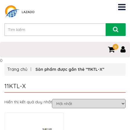
0
0
Trang chủ
Sản phẩm được gắn thẻ “11KTL-X”
11KTL-X
Hiển thị kết quả duy nhất