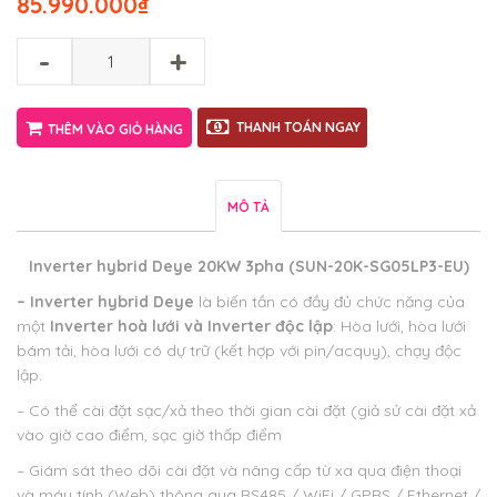
85.990.000
₫
-
+
THANH TOÁN NGAY
THÊM VÀO GIỎ HÀNG
MÔ TẢ
Inverter hybrid Deye 20KW 3pha (SUN-20K-SG05LP3-EU
)
– Inverter hybrid Deye
là biến tần có đầy đủ chức năng của
một
Inverter hoà lưới và Inverter độc lập
: Hòa lưới, hòa lưới
bám tải, hòa lưới có dự trữ (kết hợp với pin/acquy), chạy độc
lập.
– Có thể cài đặt sạc/xả theo thời gian cài đặt (giả sử cài đặt xả
vào giờ cao điểm, sạc giờ thấp điểm
– Giám sát theo dõi cài đặt và nâng cấp từ xa qua điện thoại
và máy tính (Web) thông qua RS485 / WiFi / GPRS / Ethernet /