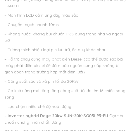
CAN2.0
– Màn hình LCD cảm ứng đầy màu sắc
– Chuyển mạch nhanh 10ms
– Kháng nước, kháng bụi chuẩn IP65 dùng trong nhà và ngoài
trời
– Tương thích nhiều loại pin lưu trữ, ắc quy khác nhau
– Hỗ trợ chạy cùng máy phát điện Diesel (có thể được sạc bởi
máy phát điện diesel để đảm bảo nguồn cung cấp không bị
gián đoạn trong trường hợp mất điện lưới)
– Công suất sạc và xả pin tối đa 20KW
– Có khả năng mở rộng tăng công suất tối đa lên 16 chiếc song
song
– Lựa chọn nhiều chế độ hoạt động
–
Inverter hybrid Deye 20
kw
SUN-20K-SG05LP3-EU
Đạt tiêu
chuẩn chứng nhận chất lượng