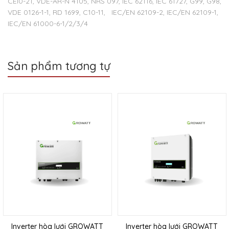
CEI0-21, VDE-AR-N 4105, NRS 097, IEC 62116, IEC 61727, G99, G98,
VDE 0126-1-1, RD 1699, C10-11, IEC/EN 62109-2, IEC/EN 62109-1,
IEC/EN 61000-6-1/2/3/4
Sản phẩm tương tự
Inverter hòa lưới GROWATT
Inverter hòa lưới GROWATT